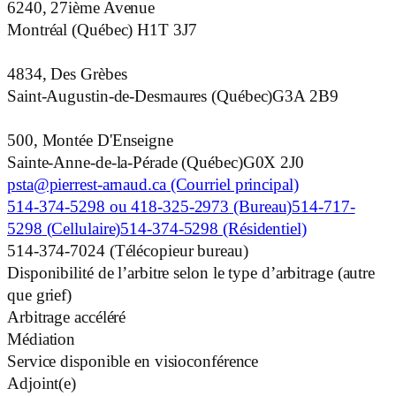
6240, 27ième Avenue
Montréal (Québec)
H1T 3J7
4834, Des Grèbes
Saint-Augustin-de-Desmaures (Québec)G3A 2B9
500, Montée D'Enseigne
Sainte-Anne-de-la-Pérade (Québec)G0X 2J0
psta@pierrest-arnaud.ca
(Courriel principal)
514-374-5298 ou 418-325-2973
(Bureau)
514-717-
5298
(Cellulaire)
514-374-5298
(Résidentiel)
514-374-7024
(Télécopieur bureau)
Disponibilité de l’arbitre selon le type d’arbitrage (autre
que grief)
Arbitrage accéléré
Médiation
Service disponible en visioconférence
Adjoint(e)