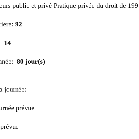
teurs public et privé Pratique privée du droit de 19
rière:
92
:
14
année:
80
jour(s)
a journée:
ournée prévue
 prévue