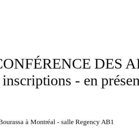
CONFÉRENCE DES A
nscriptions - en prés
t-Bourassa à Montréal - salle Regency AB1
: